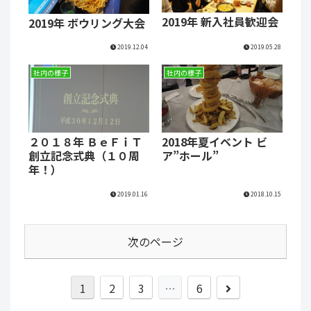
2019年 新入社員歓迎会
2019年 ボウリング大会
2019.12.04
2019.05.28
社内の様子
社内の様子
２０１８年 ＢｅＦｉＴ
2018年夏イベント ビ
創立記念式典（１０周
ア”ホール”
年！）
2019.01.16
2018.10.15
次のページ
1
2
3
…
6