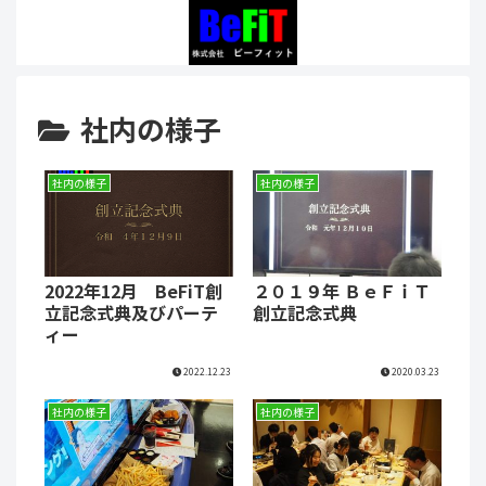
社内の様子
社内の様子
社内の様子
2022年12月 BeFiT創
２０１９年 ＢｅＦｉＴ
立記念式典及びパーテ
創立記念式典
ィー
2022.12.23
2020.03.23
社内の様子
社内の様子