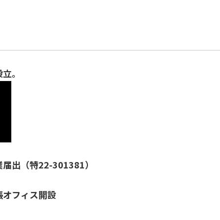
設立。
出（特22-301381）
張オフィス開設