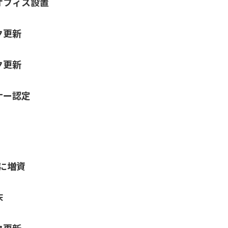
オフィス設置
ク更新
ク更新
ナー認定
円に増資
床