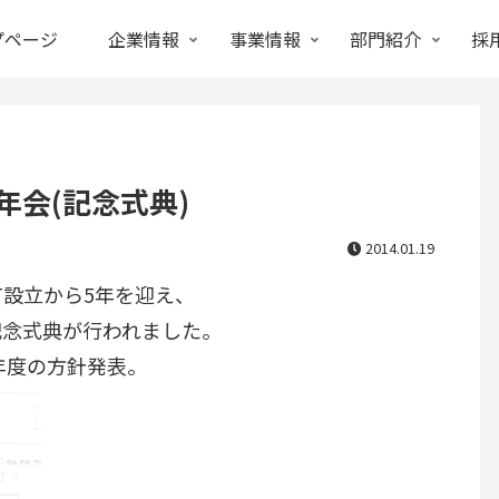
プページ
企業情報
事業情報
部門紹介
採
年会(記念式典)
2014.01.19
FiT設立から5年を迎え、
にて記念式典が行われました。
年度の方針発表。